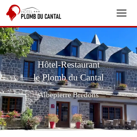
Aller
au
contenu
Hôtel-Restaurant
le Plomb du Cantal
Albepierre Bredons